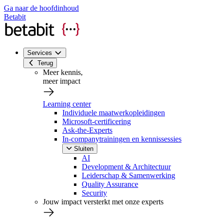
Ga naar de hoofdinhoud
Betabit
Services
Terug
Meer kennis,
meer impact
Learning center
Individuele maatwerkopleidingen
Microsoft-certificering
Ask-the-Experts
In-companytrainingen en kennissessies
Sluiten
AI
Development & Architectuur
Leiderschap & Samenwerking
Quality Assurance
Security
Jouw impact versterkt met onze experts