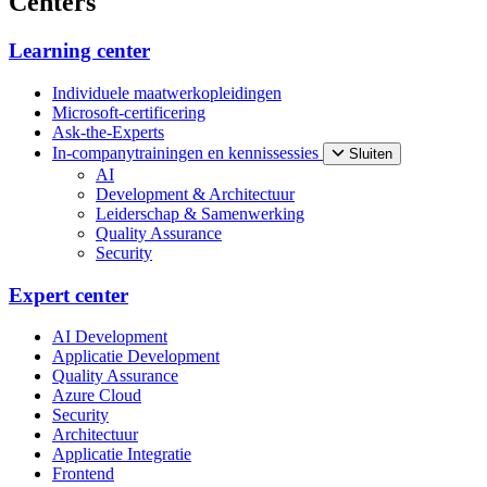
Centers
Learning center
Individuele maatwerkopleidingen
Microsoft-certificering
Ask-the-Experts
In-companytrainingen en kennissessies
Sluiten
AI
Development & Architectuur
Leiderschap & Samenwerking
Quality Assurance
Security
Expert center
AI Development
Applicatie Development
Quality Assurance
Azure Cloud
Security
Architectuur
Applicatie Integratie
Frontend