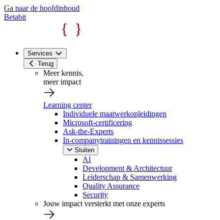
Ga naar de hoofdinhoud
Betabit
Services
Terug
Meer kennis,
meer impact
Learning center
Individuele maatwerkopleidingen
Microsoft-certificering
Ask-the-Experts
In-companytrainingen en kennissessies
Sluiten
AI
Development & Architectuur
Leiderschap & Samenwerking
Quality Assurance
Security
Jouw impact versterkt met onze experts