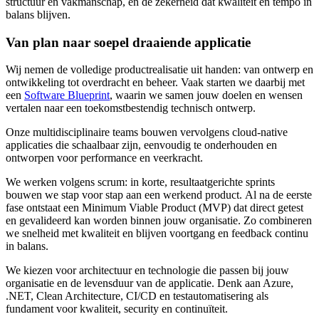
structuur en vakmanschap, en de zekerheid dat kwaliteit en tempo in
balans blijven.
Van plan naar soepel draaiende applicatie
Wij nemen de volledige productrealisatie uit handen: van ontwerp en
ontwikkeling tot overdracht en beheer. Vaak starten we daarbij met
een
Software Blueprint
, waarin we samen jouw doelen en wensen
vertalen naar een toekomstbestendig technisch ontwerp.
Onze multidisciplinaire teams bouwen vervolgens cloud-native
applicaties die schaalbaar zijn, eenvoudig te onderhouden en
ontworpen voor performance en veerkracht.
We werken volgens scrum: in korte, resultaatgerichte sprints
bouwen we stap voor stap aan een werkend product. Al na de eerste
fase ontstaat een Minimum Viable Product (MVP) dat direct getest
en gevalideerd kan worden binnen jouw organisatie. Zo combineren
we snelheid met kwaliteit en blijven voortgang en feedback continu
in balans.
We kiezen voor architectuur en technologie die passen bij jouw
organisatie en de levensduur van de applicatie. Denk aan Azure,
.NET, Clean Architecture, CI/CD en testautomatisering als
fundament voor kwaliteit, security en continuïteit.