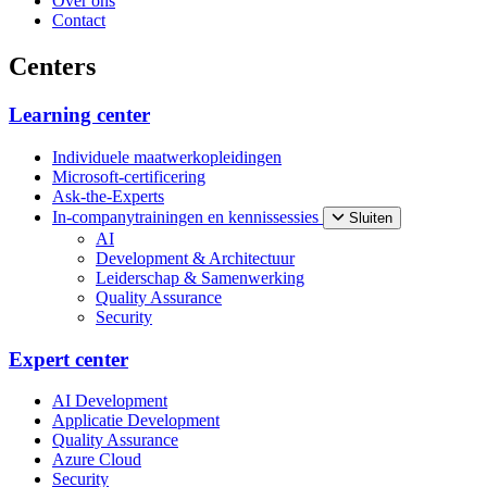
Over ons
Contact
Centers
Learning center
Individuele maatwerkopleidingen
Microsoft-certificering
Ask-the-Experts
In-companytrainingen en kennissessies
Sluiten
AI
Development & Architectuur
Leiderschap & Samenwerking
Quality Assurance
Security
Expert center
AI Development
Applicatie Development
Quality Assurance
Azure Cloud
Security