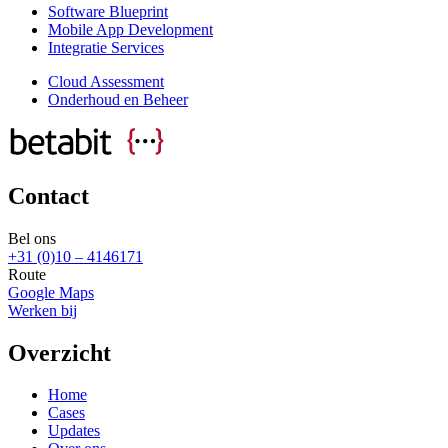
Software Blueprint
Mobile App Development
Integratie Services
Cloud Assessment
Onderhoud en Beheer
Contact
Bel ons
+31 (0)10 – 4146171
Route
Google Maps
Werken bij
Overzicht
Home
Cases
Updates