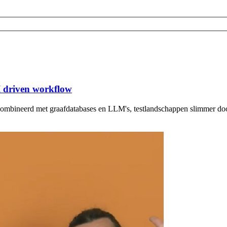
I driven workflow
ecombineerd met graafdatabases en LLM's, testlandschappen slimmer do