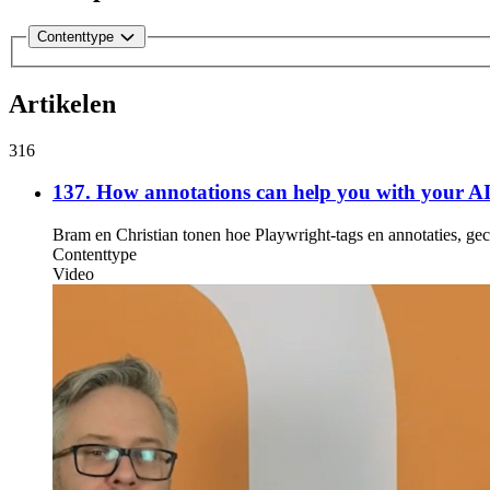
Contenttype
Artikelen
316
137. How annotations can help you with your A
Bram en Christian tonen hoe Playwright-tags en annotaties, g
Contenttype
Video