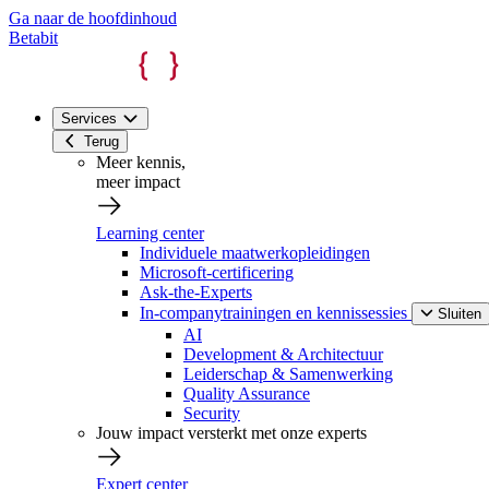
Ga naar de hoofdinhoud
Betabit
Services
Terug
Meer kennis,
meer impact
Learning center
Individuele maatwerkopleidingen
Microsoft-certificering
Ask-the-Experts
In-companytrainingen en kennissessies
Sluiten
AI
Development & Architectuur
Leiderschap & Samenwerking
Quality Assurance
Security
Jouw impact versterkt met onze experts
Expert center