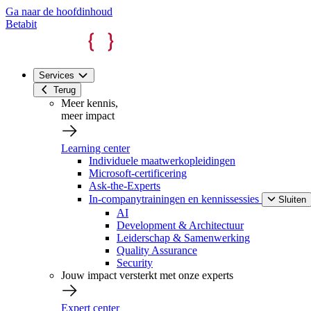
Ga naar de hoofdinhoud
Betabit
Services
Terug
Meer kennis,
meer impact
Learning center
Individuele maatwerkopleidingen
Microsoft-certificering
Ask-the-Experts
In-companytrainingen en kennissessies
Sluiten
AI
Development & Architectuur
Leiderschap & Samenwerking
Quality Assurance
Security
Jouw impact versterkt met onze experts
Expert center