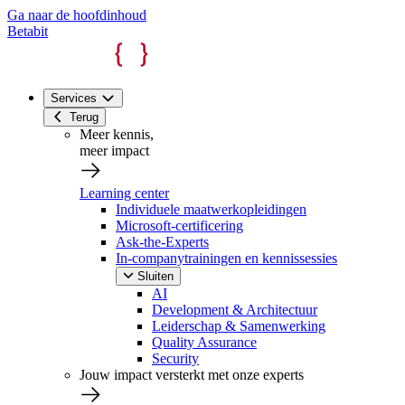
Ga naar de hoofdinhoud
Betabit
Services
Terug
Meer kennis,
meer impact
Learning center
Individuele maatwerkopleidingen
Microsoft-certificering
Ask-the-Experts
In-companytrainingen en kennissessies
Sluiten
AI
Development & Architectuur
Leiderschap & Samenwerking
Quality Assurance
Security
Jouw impact versterkt met onze experts