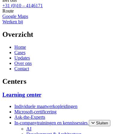
Bel ons
+31 (0)10 – 4146171
Route
Google Maps
Werken bij
Overzicht
Home
Cases
Updates
Over ons
Contact
Centers
Learning center
Individuele maatwerkopleidingen
Microsoft-certificering
Ask-the-Experts
In-companytrainingen en kennissessies
Sluiten
AI