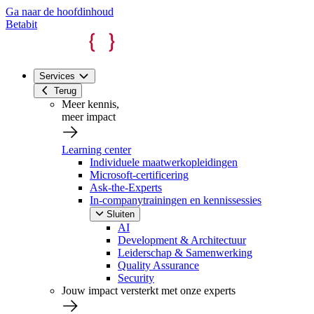
Ga naar de hoofdinhoud
Betabit
Services
Terug
Meer kennis,
meer impact
Learning center
Individuele maatwerkopleidingen
Microsoft-certificering
Ask-the-Experts
In-companytrainingen en kennissessies
Sluiten
AI
Development & Architectuur
Leiderschap & Samenwerking
Quality Assurance
Security
Jouw impact versterkt met onze experts