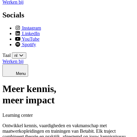
Werken bij
Socials
Instagram
LinkedIn
YouTube
Spotify
Taal
nl
Werken bij
Menu
Meer kennis,
meer impact
Learning center
Ontwikkel kennis, vaardigheden en vakmanschap met
maatwerkopleidingen en trainingen van Betabit. Elk traject
combineert theorie en praktijk, afgestemd op jouw kennisniveau,