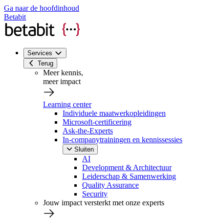
Ga naar de hoofdinhoud
Betabit
Services
Terug
Meer kennis,
meer impact
Learning center
Individuele maatwerkopleidingen
Microsoft-certificering
Ask-the-Experts
In-companytrainingen en kennissessies
Sluiten
AI
Development & Architectuur
Leiderschap & Samenwerking
Quality Assurance
Security
Jouw impact versterkt met onze experts