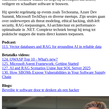
veiligere en schaalbare software te bouwen.
Hij spreekt regelmatig op events zoals Techorama, Azure Dev
Summit, Microsoft TechDays en diverse meetups. Zijn sessies gaan
over onderwerpen als threat modeling, ethical hacking, shift-left
security, RAG-toepassingen, AI-architectuur en performance-
optimalisatie in .NET. Complexe techniek brengt hij terug tot
praktische stappen die teams direct kunnen toepassen.
Podcast:
113. Vector databases and RAG for grounding AI in reliable data
Betatalks videos:
124. OWASP Top 10 - What's new?
125. Microsoft Agent Framework: Getting Started
127. AI and RAG Scenarios Using Just SQL Server 2025
130. How SBOMs Expose Vulnerabilities in Your Software Supply
Chain
Blogs:
Beveilig je software door te denken als een hacker