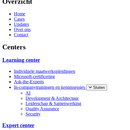
Overzicht
Home
Cases
Updates
Over ons
Contact
Centers
Learning center
Individuele maatwerkopleidingen
Microsoft-certificering
Ask-the-Experts
In-companytrainingen en kennissessies
Sluiten
AI
Development & Architectuur
Leiderschap & Samenwerking
Quality Assurance
Security
Expert center