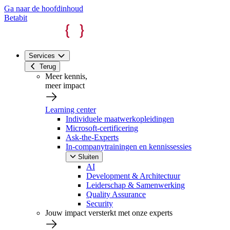
Ga naar de hoofdinhoud
Betabit
Services
Terug
Meer kennis,
meer impact
Learning center
Individuele maatwerkopleidingen
Microsoft-certificering
Ask-the-Experts
In-companytrainingen en kennissessies
Sluiten
AI
Development & Architectuur
Leiderschap & Samenwerking
Quality Assurance
Security
Jouw impact versterkt met onze experts