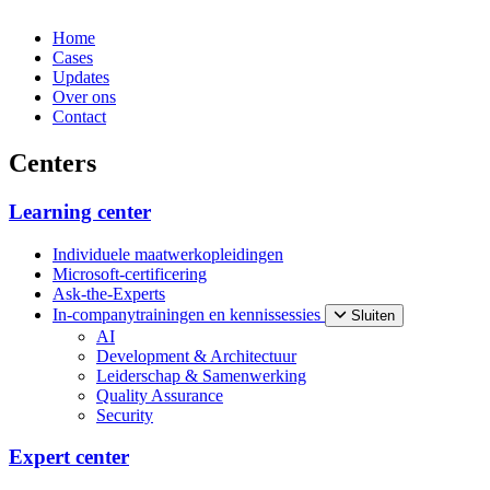
Home
Cases
Updates
Over ons
Contact
Centers
Learning center
Individuele maatwerkopleidingen
Microsoft-certificering
Ask-the-Experts
In-companytrainingen en kennissessies
Sluiten
AI
Development & Architectuur
Leiderschap & Samenwerking
Quality Assurance
Security
Expert center