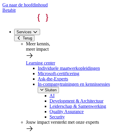
Ga naar de hoofdinhoud
Betabit
Services
Terug
Meer kennis,
meer impact
Learning center
Individuele maatwerkopleidingen
Microsoft-certificering
Ask-the-Experts
In-companytrainingen en kennissessies
Sluiten
AI
Development & Architectuur
Leiderschap & Samenwerking
Quality Assurance
Security
Jouw impact versterkt met onze experts