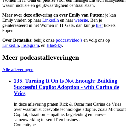
Women in IT Gala en pleit ze voor een mensgericht tech ecosysteem
waarin inclusie en gelijkwaardigheid centraal staan.
Meer over deze aflevering en over Emily van Putten:
je kan
Emily vinden op haar
LinkedIn
en haar
website
. Ben je
geïnteresseerd in het Women in IT Gala, dan kun je
hier
tickets
kopen.
Over Betatalks:
bekijk onze
podcastvideo’s
en volg ons op
LinkedIn
,
Instagram
, en
BlueSky
.
Meer podcastafleveringen
Alle afleveringen
135. Turning It On Is Not Enough: Building
Successful Copilot Adoption - with Carina de
Vries
In deze aflevering praten Rick & Oscar met Carina de Vries
over waarom succesvolle technologie-adoptie, zoals Microsoft
Copilot, draait om empathie, begeleiding en nauwe
samenwerking tussen IT en business.
Contenttype