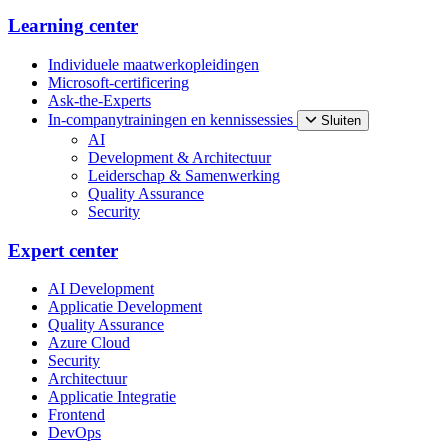
Learning center
Individuele maatwerkopleidingen
Microsoft-certificering
Ask-the-Experts
In-companytrainingen en kennissessies
Sluiten
AI
Development & Architectuur
Leiderschap & Samenwerking
Quality Assurance
Security
Expert center
AI Development
Applicatie Development
Quality Assurance
Azure Cloud
Security
Architectuur
Applicatie Integratie
Frontend
DevOps