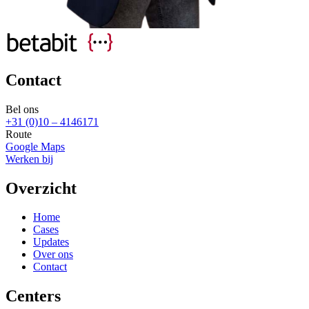
Contact
Bel ons
+31 (0)10 – 4146171
Route
Google Maps
Werken bij
Overzicht
Home
Cases
Updates
Over ons
Contact
Centers