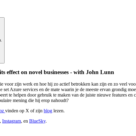
n.
its effect on novel businesses - with John Lunn
ie voor zijn werk en hoe hij zo actief betrokken kan zijn en zo veel 
set Azure services en de mate waarin je de meeste ervan grondig moet be
beert te helpen door gebruik te maken van de juiste nieuwe features e
pulaire mening die hij erop nahoudt?
ipz
vinden op X of zijn
blog
lezen.
,
Instagram
, en
BlueSky
.