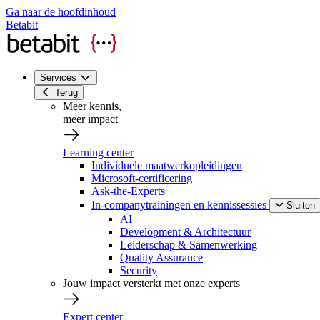
Ga naar de hoofdinhoud
Betabit
Services
Terug
Meer kennis,
meer impact
Learning center
Individuele maatwerkopleidingen
Microsoft-certificering
Ask-the-Experts
In-companytrainingen en kennissessies
Sluiten
AI
Development & Architectuur
Leiderschap & Samenwerking
Quality Assurance
Security
Jouw impact versterkt met onze experts
Expert center