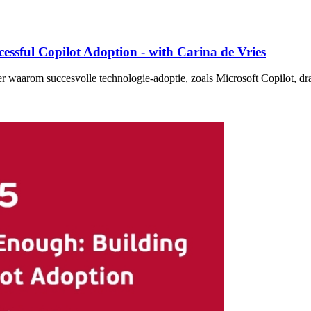
essful Copilot Adoption - with Carina de Vries
er waarom succesvolle technologie-adoptie, zoals Microsoft Copilot, 