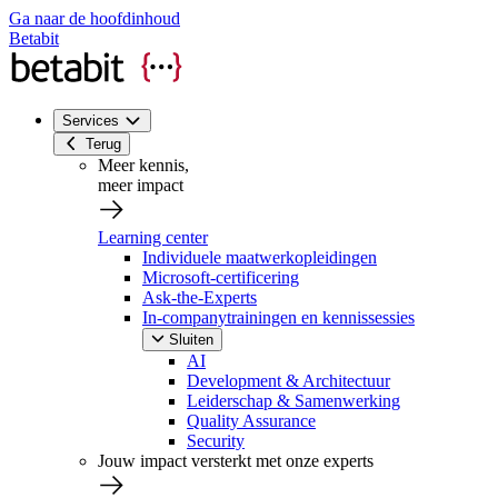
Ga naar de hoofdinhoud
Betabit
Services
Terug
Meer kennis,
meer impact
Learning center
Individuele maatwerkopleidingen
Microsoft-certificering
Ask-the-Experts
In-companytrainingen en kennissessies
Sluiten
AI
Development & Architectuur
Leiderschap & Samenwerking
Quality Assurance
Security
Jouw impact versterkt met onze experts