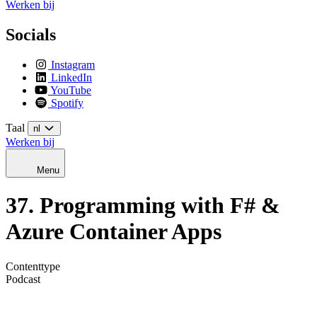
Werken bij
Socials
Instagram
LinkedIn
YouTube
Spotify
Taal
nl
Werken bij
Menu
37. Programming with F# &
Azure Container Apps
Contenttype
Podcast