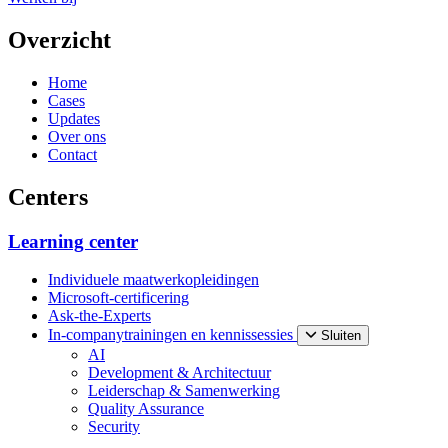
Overzicht
Home
Cases
Updates
Over ons
Contact
Centers
Learning center
Individuele maatwerkopleidingen
Microsoft-certificering
Ask-the-Experts
In-companytrainingen en kennissessies
Sluiten
AI
Development & Architectuur
Leiderschap & Samenwerking
Quality Assurance
Security