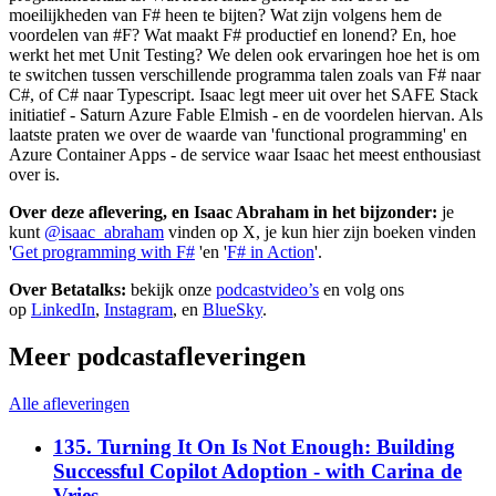
moeilijkheden van F# heen te bijten? Wat zijn volgens hem de
voordelen van #F? Wat maakt F# productief en lonend? En, hoe
werkt het met Unit Testing? We delen ook ervaringen hoe het is om
te switchen tussen verschillende programma talen zoals van F# naar
C#, of C# naar Typescript. Isaac legt meer uit over het SAFE Stack
initiatief - Saturn Azure Fable Elmish - en de voordelen hiervan. Als
laatste praten we over de waarde van 'functional programming' en
Azure Container Apps - de service waar Isaac het meest enthousiast
over is.
Over deze aflevering, en Isaac Abraham in het bijzonder:
je
kunt
@isaac_abraham
vinden op X, je kun hier zijn boeken vinden
'
Get programming with F#
'en '
F# in Action
'.
Over Betatalks:
bekijk onze
podcastvideo’s
en volg ons
op
LinkedIn
,
Instagram
, en
BlueSky
.
Meer podcastafleveringen
Alle afleveringen
135. Turning It On Is Not Enough: Building
Successful Copilot Adoption - with Carina de
Vries