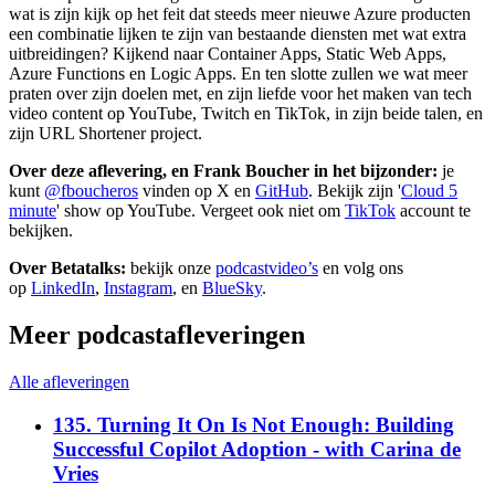
wat is zijn kijk op het feit dat steeds meer nieuwe Azure producten
een combinatie lijken te zijn van bestaande diensten met wat extra
uitbreidingen? Kijkend naar Container Apps, Static Web Apps,
Azure Functions en Logic Apps. En ten slotte zullen we wat meer
praten over zijn doelen met, en zijn liefde voor het maken van tech
video content op YouTube, Twitch en TikTok, in zijn beide talen, en
zijn URL Shortener project.
Over deze aflevering, en Frank Boucher in het bijzonder:
je
kunt
@fboucheros
vinden op X en
GitHub
. Bekijk zijn '
Cloud 5
minute
' show op YouTube. Vergeet ook niet om
TikTok
account te
bekijken.
Over Betatalks:
bekijk onze
podcastvideo’s
en volg ons
op
LinkedIn
,
Instagram
, en
BlueSky
.
Meer podcastafleveringen
Alle afleveringen
135. Turning It On Is Not Enough: Building
Successful Copilot Adoption - with Carina de
Vries