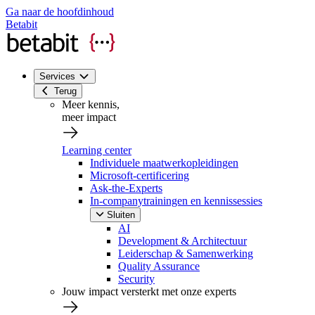
Ga naar de hoofdinhoud
Betabit
Services
Terug
Meer kennis,
meer impact
Learning center
Individuele maatwerkopleidingen
Microsoft-certificering
Ask-the-Experts
In-companytrainingen en kennissessies
Sluiten
AI
Development & Architectuur
Leiderschap & Samenwerking
Quality Assurance
Security
Jouw impact versterkt met onze experts