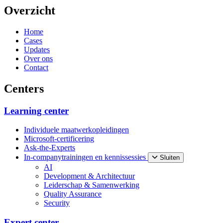
Overzicht
Home
Cases
Updates
Over ons
Contact
Centers
Learning center
Individuele maatwerkopleidingen
Microsoft-certificering
Ask-the-Experts
In-companytrainingen en kennissessies
Sluiten
AI
Development & Architectuur
Leiderschap & Samenwerking
Quality Assurance
Security
Expert center