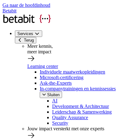
Ga naar de hoofdinhoud
Betabit
Services
Terug
Meer kennis,
meer impact
Learning center
Individuele maatwerkopleidingen
Microsoft-certificering
Ask-the-Experts
In-companytrainingen en kennissessies
Sluiten
AI
Development & Architectuur
Leiderschap & Samenwerking
Quality Assurance
Security
Jouw impact versterkt met onze experts