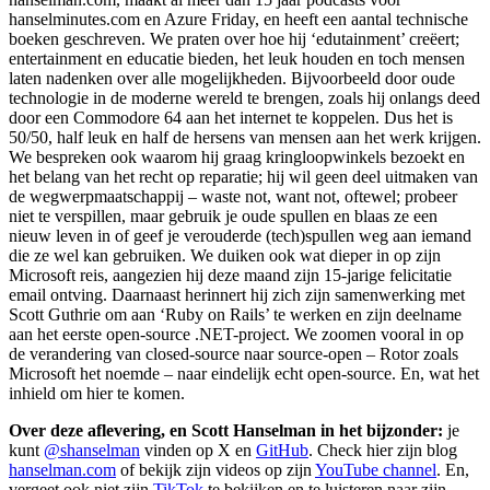
hanselminutes.com en Azure Friday, en heeft een aantal technische
boeken geschreven. We praten over hoe hij ‘edutainment’ creëert;
entertainment en educatie bieden, het leuk houden en toch mensen
laten nadenken over alle mogelijkheden. Bijvoorbeeld door oude
technologie in de moderne wereld te brengen, zoals hij onlangs deed
door een Commodore 64 aan het internet te koppelen. Dus het is
50/50, half leuk en half de hersens van mensen aan het werk krijgen.
We bespreken ook waarom hij graag kringloopwinkels bezoekt en
het belang van het recht op reparatie; hij wil geen deel uitmaken van
de wegwerpmaatschappij – waste not, want not, oftewel; probeer
niet te verspillen, maar gebruik je oude spullen en blaas ze een
nieuw leven in of geef je verouderde (tech)spullen weg aan iemand
die ze wel kan gebruiken. We duiken ook wat dieper in op zijn
Microsoft reis, aangezien hij deze maand zijn 15-jarige felicitatie
email ontving. Daarnaast herinnert hij zich zijn samenwerking met
Scott Guthrie om aan ‘Ruby on Rails’ te werken en zijn deelname
aan het eerste open-source .NET-project. We zoomen vooral in op
de verandering van closed-source naar source-open – Rotor zoals
Microsoft het noemde – naar eindelijk echt open-source. En, wat het
inhield om hier te komen.
Over deze aflevering, en Scott Hanselman in het bijzonder:
je
kunt
@shanselman
vinden op X en
GitHub
. Check hier zijn blog
hanselman.com
of bekijk zijn videos op zijn
YouTube channel
. En,
vergeet ook niet zijn
TikTok
te bekijken en te luisteren naar zijn