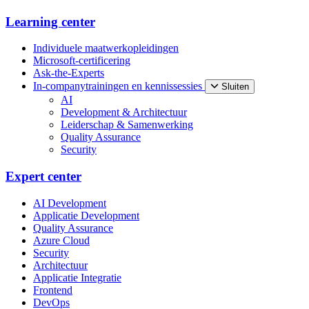
Learning center
Individuele maatwerkopleidingen
Microsoft-certificering
Ask-the-Experts
In-companytrainingen en kennissessies
Sluiten
AI
Development & Architectuur
Leiderschap & Samenwerking
Quality Assurance
Security
Expert center
AI Development
Applicatie Development
Quality Assurance
Azure Cloud
Security
Architectuur
Applicatie Integratie
Frontend
DevOps