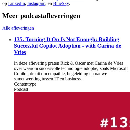
op
LinkedIn
,
Instagram
, en
BlueSky
.
Meer podcastafleveringen
Alle afleveringen
135. Turning It On Is Not Enough: Building
Successful Copilot Adoption - with Carina de
Vries
In deze aflevering praten Rick & Oscar met Carina de Vries
over waarom succesvolle technologie-adoptie, zoals Microsoft
Copilot, draait om empathie, begeleiding en nauwe
samenwerking tussen IT en business.
Contenttype
Podcast