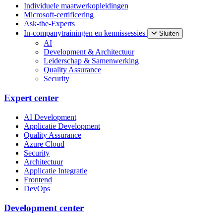
Individuele maatwerkopleidingen
Microsoft-certificering
Ask-the-Experts
In-companytrainingen en kennissessies
Sluiten
AI
Development & Architectuur
Leiderschap & Samenwerking
Quality Assurance
Security
Expert center
AI Development
Applicatie Development
Quality Assurance
Azure Cloud
Security
Architectuur
Applicatie Integratie
Frontend
DevOps
Development center