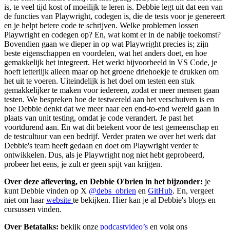
is, te veel tijd kost of moeilijk te leren is. Debbie legt uit dat een van
de functies van Playwright, codegen is, die de tests voor je genereert
en je helpt betere code te schrijven. Welke problemen lossen
Playwright en codegen op? En, wat komt er in de nabije toekomst?
Bovendien gaan we dieper in op wat Playwright precies is; zijn
beste eigenschappen en voordelen, wat het anders doet, en hoe
gemakkelijk het integreert. Het werkt bijvoorbeeld in VS Code, je
hoeft letterlijk alleen maar op het groene driehoekje te drukken om
het uit te voeren. Uiteindelijk is het doel om testen een stuk
gemakkelijker te maken voor iedereen, zodat er meer mensen gaan
testen. We bespreken hoe de testwereld aan het verschuiven is en
hoe Debbie denkt dat we meer naar een end-to-end wereld gaan in
plaats van unit testing, omdat je code verandert. Je past het
voortdurend aan. En wat dit betekent voor de test gemeenschap en
de testcultuur van een bedrijf. Verder praten we over het werk dat
Debbie's team heeft gedaan en doet om Playwright verder te
ontwikkelen. Dus, als je Playwright nog niet hebt geprobeerd,
probeer het eens, je zult er geen spijt van krijgen.
Over deze aflevering, en Debbie O'brien in het bijzonder:
je
kunt Debbie vinden op X
@debs_obrien
en
GitHub
. En, vergeet
niet om haar
website
te bekijken. Hier kan je al Debbie's blogs en
cursussen vinden.
Over Betatalks:
bekijk onze
podcastvideo’s
en volg ons