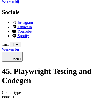
Werken bij
Socials
Instagram
LinkedIn
YouTube
Spotify
Taal
nl
Werken bij
Menu
45. Playwright Testing and
Codegen
Contenttype
Podcast