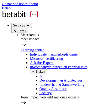
Ga naar de hoofdinhoud
Betabit
Services
Terug
Meer kennis,
meer impact
Learning center
Individuele maatwerkopleidingen
Microsoft-certificering
Ask-the-Experts
In-companytrainingen en kennissessies
Sluiten
AI
Development & Architectuur
Leiderschap & Samenwerking
Quality Assurance
Security
Jouw impact versterkt met onze experts