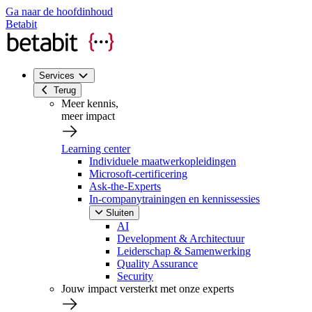
Ga naar de hoofdinhoud
Betabit
Services
Terug
Meer kennis,
meer impact
Learning center
Individuele maatwerkopleidingen
Microsoft-certificering
Ask-the-Experts
In-companytrainingen en kennissessies
Sluiten
AI
Development & Architectuur
Leiderschap & Samenwerking
Quality Assurance
Security
Jouw impact versterkt met onze experts