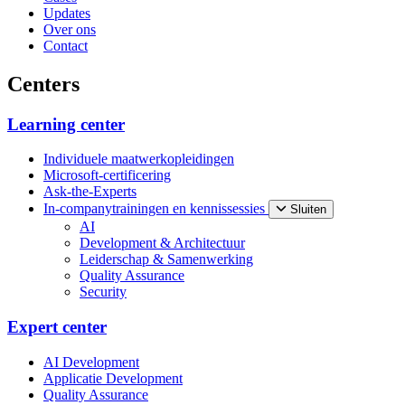
Updates
Over ons
Contact
Centers
Learning center
Individuele maatwerkopleidingen
Microsoft-certificering
Ask-the-Experts
In-companytrainingen en kennissessies
Sluiten
AI
Development & Architectuur
Leiderschap & Samenwerking
Quality Assurance
Security
Expert center
AI Development
Applicatie Development
Quality Assurance