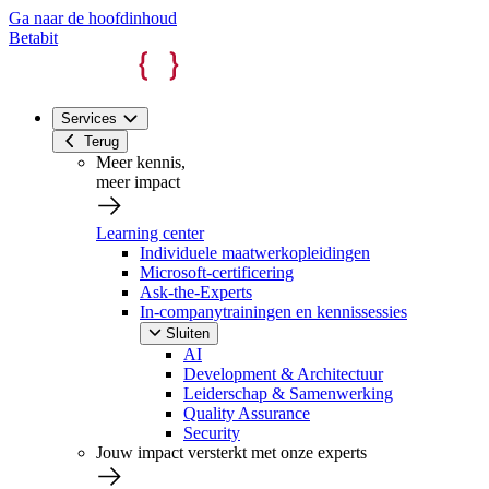
Ga naar de hoofdinhoud
Betabit
Services
Terug
Meer kennis,
meer impact
Learning center
Individuele maatwerkopleidingen
Microsoft-certificering
Ask-the-Experts
In-companytrainingen en kennissessies
Sluiten
AI
Development & Architectuur
Leiderschap & Samenwerking
Quality Assurance
Security
Jouw impact versterkt met onze experts