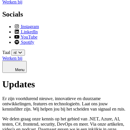
Werken bij
Socials
Instagram
LinkedIn
YouTube
Spotify
Taal
nl
Werken bij
Menu
Updates
Er zijn voortdurend nieuwe, innovatieve en duurzame
ontwikkelingen, features en technologieën. Laat ons jouw
kennisfilter zijn.
Wij helpen jou bij het scheiden van signaal en ruis.
We delen graag onze kennis op het gebied van .NET, Azure, AI,
testen, C#, frontend, security, DevOps en meer. Via onze artikelen,
video's en podcast. Daarnaast geven we je een inkijkje in onze