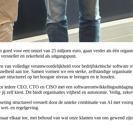
en goed voor een omzet van 25 miljoen euro, gaan verder als één organ
versneller en zekerheid als uitgangspunt.
n van volledige verantwoordelijkheid voor bedrijfskritische software 
nelheid aan toe.
Samen vormen
we een
sterke,
zelfstandige organisatie
e structureel op het hoogste niveau te brengen en te houden.
voor iedere CEO, CTO en CISO met een softwareontwikkelingsuitdaging.
j zelf kiest. Dit biedt organisaties vrijheid en autonomie. Veilig, zeke
ering structureel versnelt door de unieke combinatie van AI met voorsp
e wet- en regelgeving.
naar elkaar toe, met behoud van wat onze klanten van ons gewend zij