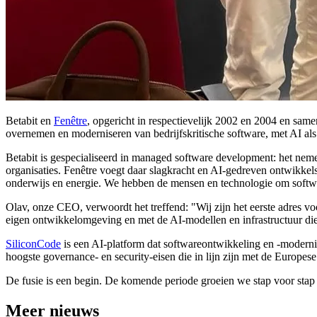
Betabit en
Fenêtr
e
, opgericht in respectievelijk 2002 en 2004 en sam
overnemen en moderniseren van bedrijfskritische software, met AI als 
Betabit is gespecialiseerd in managed software development: het neme
organisaties
.
Fenêtre voegt daar slagkracht en AI-gedreven ontwikkels
onderwijs en energie. We hebben de mensen en technologie om softwar
Olav, onze CEO,
verwoordt
het treffend
:
"
Wij zijn het eerste adres 
eigen ontwikkelomgeving en met de AI-modellen en infrastructuur die ji
SiliconCode
is een AI-platform dat softwareontwikkeling en -modernis
hoogste
governance-
en
security-eisen die in lijn zijn met de Europes
De fusie is een begin.
De komende periode groeien we stap voor stap 
Meer nieuws