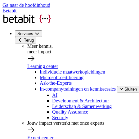
Ga naar de hoofdinhoud
Betabit
Services
Terug
Meer kennis,
meer impact
Learning center
Individuele maatwerkopleidingen
Microsoft-certificering
Ask-the-Experts
In-companytrainingen en kennissessies
Sluiten
AI
Development & Architectuur
Leiderschap & Samenwerking
Quality Assurance
Security
Jouw impact versterkt met onze experts
Expert center