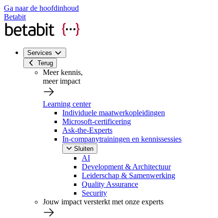
Ga naar de hoofdinhoud
Betabit
Services
Terug
Meer kennis,
meer impact
Learning center
Individuele maatwerkopleidingen
Microsoft-certificering
Ask-the-Experts
In-companytrainingen en kennissessies
Sluiten
AI
Development & Architectuur
Leiderschap & Samenwerking
Quality Assurance
Security
Jouw impact versterkt met onze experts