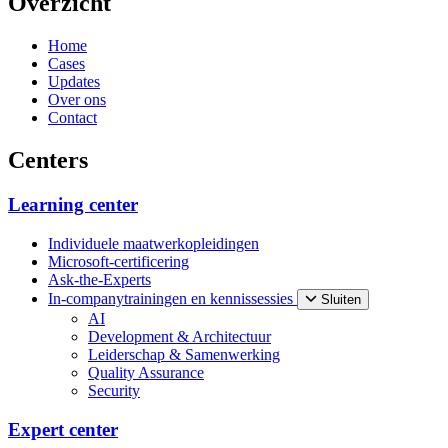
Overzicht
Home
Cases
Updates
Over ons
Contact
Centers
Learning center
Individuele maatwerkopleidingen
Microsoft-certificering
Ask-the-Experts
In-companytrainingen en kennissessies
Sluiten
AI
Development & Architectuur
Leiderschap & Samenwerking
Quality Assurance
Security
Expert center