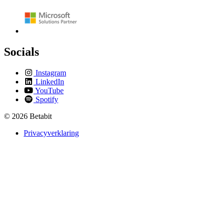
Socials
Instagram
LinkedIn
YouTube
Spotify
© 2026 Betabit
Privacyverklaring