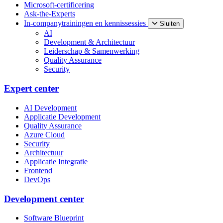
Microsoft-certificering
Ask-the-Experts
In-companytrainingen en kennissessies
Sluiten
AI
Development & Architectuur
Leiderschap & Samenwerking
Quality Assurance
Security
Expert center
AI Development
Applicatie Development
Quality Assurance
Azure Cloud
Security
Architectuur
Applicatie Integratie
Frontend
DevOps
Development center
Software Blueprint