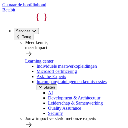
Ga naar de hoofdinhoud
Betabit
Services
Terug
Meer kennis,
meer impact
Learning center
Individuele maatwerkopleidingen
Microsoft-certificering
Ask-the-Experts
In-companytrainingen en kennissessies
Sluiten
AI
Development & Architectuur
Leiderschap & Samenwerking
Quality Assurance
Security
Jouw impact versterkt met onze experts