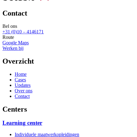
Contact
Bel ons
+31 (0)10 – 4146171
Route
Google Maps
Werken bij
Overzicht
Home
Cases
Updates
Over ons
Contact
Centers
Learning center
Individuele maatwerkopleidingen