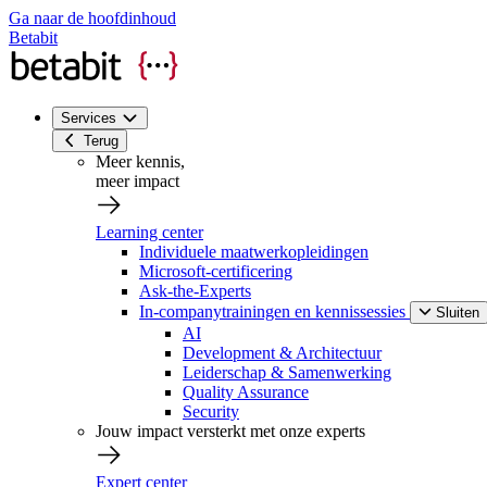
Ga naar de hoofdinhoud
Betabit
Services
Terug
Meer kennis,
meer impact
Learning center
Individuele maatwerkopleidingen
Microsoft-certificering
Ask-the-Experts
In-companytrainingen en kennissessies
Sluiten
AI
Development & Architectuur
Leiderschap & Samenwerking
Quality Assurance
Security
Jouw impact versterkt met onze experts
Expert center