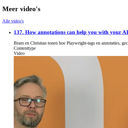
Meer video's
Alle video's
137. How annotations can help you with your A
Bram en Christian tonen hoe Playwright-tags en annotaties, g
Contenttype
Video