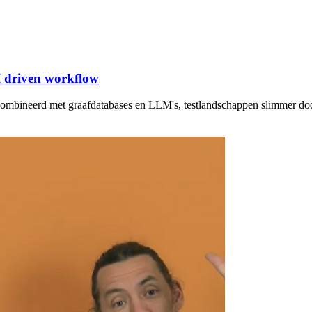
I driven workflow
ecombineerd met graafdatabases en LLM's, testlandschappen slimmer do