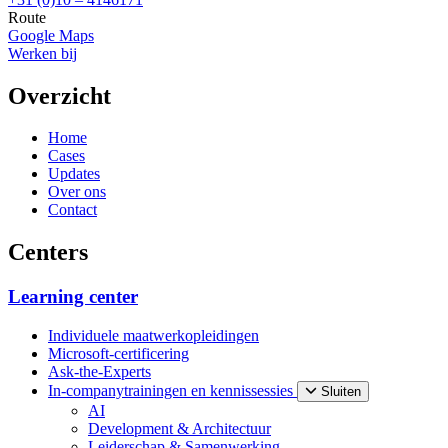
Route
Google Maps
Werken bij
Overzicht
Home
Cases
Updates
Over ons
Contact
Centers
Learning center
Individuele maatwerkopleidingen
Microsoft-certificering
Ask-the-Experts
In-companytrainingen en kennissessies
Sluiten
AI
Development & Architectuur
Leiderschap & Samenwerking