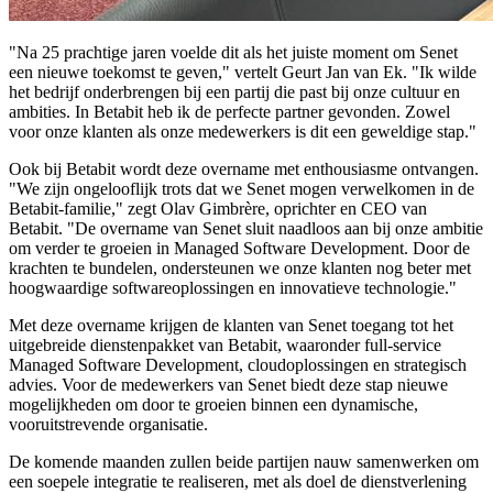
"Na 25 prachtige jaren voelde dit als het juiste moment om Senet
een nieuwe toekomst te geven," vertelt Geurt Jan van Ek. "Ik wilde
het bedrijf onderbrengen bij een partij die past bij onze cultuur en
ambities. In Betabit heb ik de perfecte partner gevonden. Zowel
voor onze klanten als onze medewerkers is dit een geweldige stap."
Ook bij Betabit wordt deze overname met enthousiasme ontvangen.
"We zijn ongelooflijk trots dat we Senet mogen verwelkomen in de
Betabit-familie," zegt Olav Gimbrère, oprichter en CEO van
Betabit. "De overname van Senet sluit naadloos aan bij onze ambitie
om verder te groeien in Managed Software Development. Door de
krachten te bundelen, ondersteunen we onze klanten nog beter met
hoogwaardige softwareoplossingen en innovatieve technologie."
Met deze overname krijgen de klanten van Senet toegang tot het
uitgebreide dienstenpakket van Betabit, waaronder full-service
Managed Software Development, cloudoplossingen en strategisch
advies. Voor de medewerkers van Senet biedt deze stap nieuwe
mogelijkheden om door te groeien binnen een dynamische,
vooruitstrevende organisatie.
De komende maanden zullen beide partijen nauw samenwerken om
een soepele integratie te realiseren, met als doel de dienstverlening