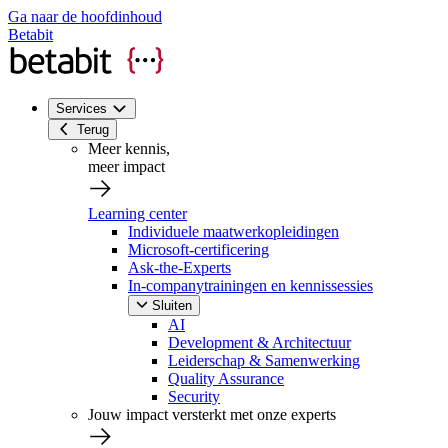
Ga naar de hoofdinhoud
Betabit
Services
Terug
Meer kennis,
meer impact
Learning center
Individuele maatwerkopleidingen
Microsoft-certificering
Ask-the-Experts
In-companytrainingen en kennissessies
Sluiten
AI
Development & Architectuur
Leiderschap & Samenwerking
Quality Assurance
Security
Jouw impact versterkt met onze experts