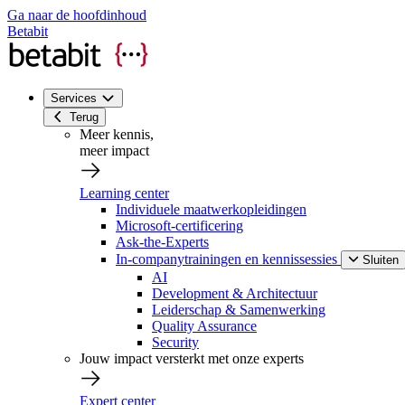
Ga naar de hoofdinhoud
Betabit
Services
Terug
Meer kennis,
meer impact
Learning center
Individuele maatwerkopleidingen
Microsoft-certificering
Ask-the-Experts
In-companytrainingen en kennissessies
Sluiten
AI
Development & Architectuur
Leiderschap & Samenwerking
Quality Assurance
Security
Jouw impact versterkt met onze experts
Expert center