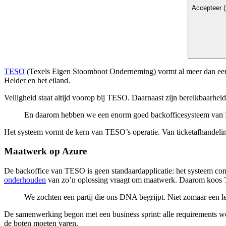
Accepteer (
TESO
(Texels Eigen Stoomboot Onderneming) vormt al meer dan een ee
Helder en het eiland.
Veiligheid staat altijd voorop bij TESO. Daarnaast zijn bereikbaarhei
En daarom hebben we een enorm goed backofficesysteem van Beta
Het systeem vormt de kern van TESO’s operatie. Van ticketafhandeling 
Maatwerk op Azure
De backoffice van TESO is geen standaardapplicatie: het systeem c
onderhouden
van zo’n oplossing vraagt om maatwerk. Daarom koos TESO
We zochten een partij die ons DNA begrijpt. Niet zomaar een le
De samenwerking begon met een business sprint: alle requirements we
de boten moeten varen.