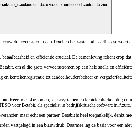
marketing) cookies om deze video of embedded content te zien.
uw de levensader tussen Texel en het vasteland. Jaarlijks vervoert de
d, betaalbaarheid en efficiëntie cruciaal. De samenleving rekent erop d
bit, om al die grote vervoersstromen op een hele snelle en efficiënte
en kentekenregistratie tot aandeelhoudersbeheer en vergaderfaciliteite
ommuniceert met slagbomen, kassasystemen en kentekenherkenning en mo
 voor Betabit, als specialist in bedrijfskritische software in Azure,
verancier, maar echt een partner. Betabit is heel toegankelijk, denkt 
rden vastgelegd in een blauwdruk. Daarmee lag de basis voor een nieuw