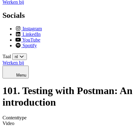
Werken bij
Socials
Instagram
LinkedIn
YouTube
Spotify
Taal
nl
Werken bij
Menu
101. Testing with Postman: An
introduction
Contenttype
Video