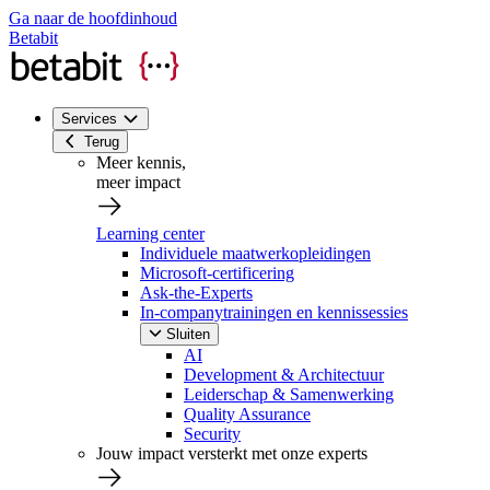
Ga naar de hoofdinhoud
Betabit
Services
Terug
Meer kennis,
meer impact
Learning center
Individuele maatwerkopleidingen
Microsoft-certificering
Ask-the-Experts
In-companytrainingen en kennissessies
Sluiten
AI
Development & Architectuur
Leiderschap & Samenwerking
Quality Assurance
Security
Jouw impact versterkt met onze experts