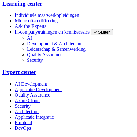
Learning center
Individuele maatwerkopleidingen
Microsoft-certificering
Ask-the-Experts
In-companytrainingen en kennissessies
Sluiten
AI
Development & Architectuur
Leiderschap & Samenwerking
Quality Assurance
Security
Expert center
AI Development
Applicatie Development
Quality Assurance
Azure Cloud
Security
Architectuur
Applicatie Integratie
Frontend
DevOps