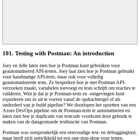
101. Testing with Postman: An introduction
Joey en Jelle laten zien hoe je Postman kunt gebruiken voor
geautomatiseerd API-testen. Joey laat zien hoe je Postman gebruikt
voor handmatige API-tests, maar ook voor volledig
geautomatiseerde tests. Ze bespreken hoe je met Postman API-
verzoeken maakt, variabelen toevoegt en tests schrijft om reacties te
valideren. Wist je dat je je Postman-tests en -omgevingen kunt
exporteren om ze uit te voeren vanaf de opdrachtregel of als
onderdeel van je build pipeline? We doorlopen het opzetten van een
Azure DevOps pipeline om de Postman-tests te automatiseren en
laten zien hoe je duplicatie van testcode voorkomt door gebruik te
maken van de datagestuurde testfunctie van Postman.
Postman was oorspronkelijk een eenvoudige test- en debuggingtool,
maar heeft zich ontwikkeld tot een one-stop-shop voor testen,