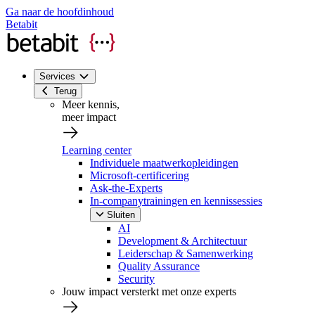
Ga naar de hoofdinhoud
Betabit
Services
Terug
Meer kennis,
meer impact
Learning center
Individuele maatwerkopleidingen
Microsoft-certificering
Ask-the-Experts
In-companytrainingen en kennissessies
Sluiten
AI
Development & Architectuur
Leiderschap & Samenwerking
Quality Assurance
Security
Jouw impact versterkt met onze experts