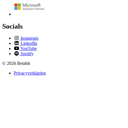
Socials
Instagram
LinkedIn
YouTube
Spotify
© 2026 Betabit
Privacyverklaring