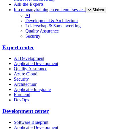
Ask-the-Experts
In-companytrainingen en kennissessies
Sluiten
AI
Development & Architectuur
Leiderschap & Samenwerking
Quality Assurance
Security
Expert center
AI Development
Applicatie Development
Quality Assurance
Azure Cloud
Security
Architectuur
Applicatie Integratie
Frontend
DevOps
Development center
Software Blueprint
Applicatie Development