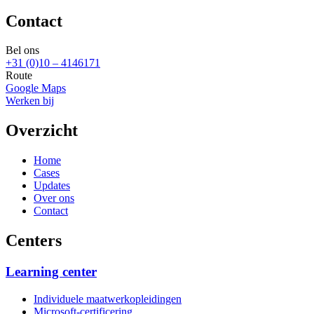
Contact
Bel ons
+31 (0)10 – 4146171
Route
Google Maps
Werken bij
Overzicht
Home
Cases
Updates
Over ons
Contact
Centers
Learning center
Individuele maatwerkopleidingen
Microsoft-certificering