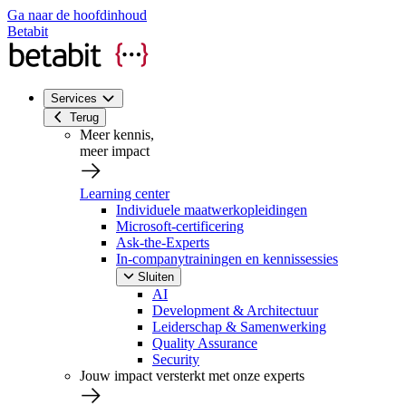
Ga naar de hoofdinhoud
Betabit
Services
Terug
Meer kennis,
meer impact
Learning center
Individuele maatwerkopleidingen
Microsoft-certificering
Ask-the-Experts
In-companytrainingen en kennissessies
Sluiten
AI
Development & Architectuur
Leiderschap & Samenwerking
Quality Assurance
Security
Jouw impact versterkt met onze experts