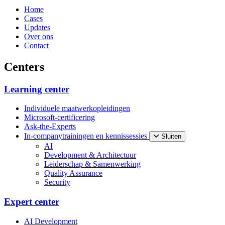
Home
Cases
Updates
Over ons
Contact
Centers
Learning center
Individuele maatwerkopleidingen
Microsoft-certificering
Ask-the-Experts
In-companytrainingen en kennissessies
Sluiten
AI
Development & Architectuur
Leiderschap & Samenwerking
Quality Assurance
Security
Expert center
AI Development