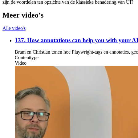
zijn de voordelen ten opzichte van de klassieke benadering van UI?
Meer video's
Alle video's
137. How annotations can help you with your A
Bram en Christian tonen hoe Playwright-tags en annotaties, g
Contenttype
Video