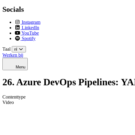
Socials
Instagram
LinkedIn
YouTube
Spotify
Taal
nl
Werken bij
Menu
26. Azure DevOps Pipelines: YA
Contenttype
Video