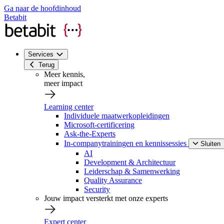
Ga naar de hoofdinhoud
Betabit
Services
Terug
Meer kennis,
meer impact
Learning center
Individuele maatwerkopleidingen
Microsoft-certificering
Ask-the-Experts
In-companytrainingen en kennissessies
Sluiten
AI
Development & Architectuur
Leiderschap & Samenwerking
Quality Assurance
Security
Jouw impact versterkt met onze experts
Expert center