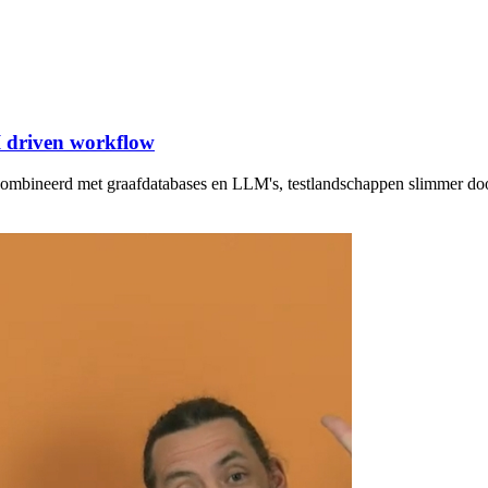
I driven workflow
ecombineerd met graafdatabases en LLM's, testlandschappen slimmer do