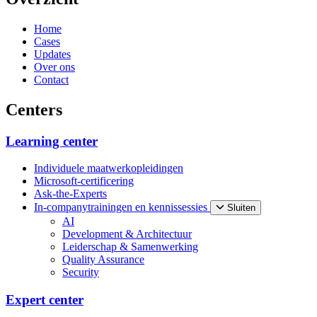
Home
Cases
Updates
Over ons
Contact
Centers
Learning center
Individuele maatwerkopleidingen
Microsoft-certificering
Ask-the-Experts
In-companytrainingen en kennissessies
Sluiten
AI
Development & Architectuur
Leiderschap & Samenwerking
Quality Assurance
Security
Expert center