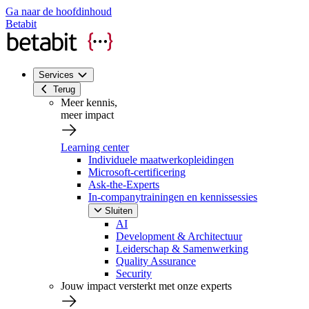
Ga naar de hoofdinhoud
Betabit
Services
Terug
Meer kennis,
meer impact
Learning center
Individuele maatwerkopleidingen
Microsoft-certificering
Ask-the-Experts
In-companytrainingen en kennissessies
Sluiten
AI
Development & Architectuur
Leiderschap & Samenwerking
Quality Assurance
Security
Jouw impact versterkt met onze experts