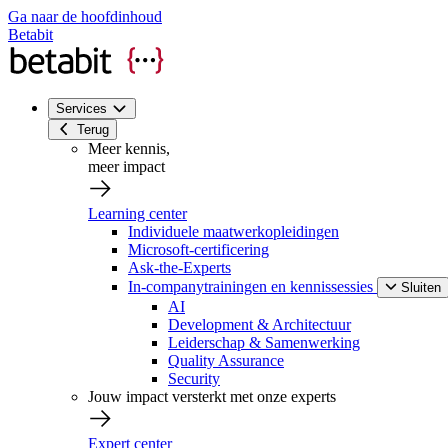
Ga naar de hoofdinhoud
Betabit
Services
Terug
Meer kennis,
meer impact
Learning center
Individuele maatwerkopleidingen
Microsoft-certificering
Ask-the-Experts
In-companytrainingen en kennissessies
Sluiten
AI
Development & Architectuur
Leiderschap & Samenwerking
Quality Assurance
Security
Jouw impact versterkt met onze experts
Expert center