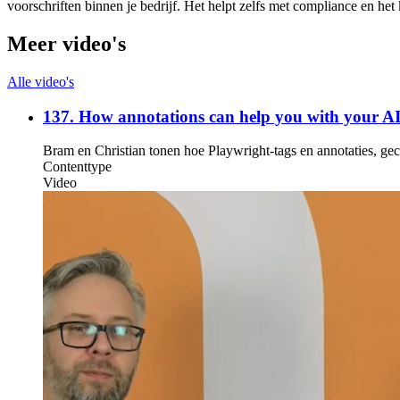
voorschriften binnen je bedrijf. Het helpt zelfs met compliance en het
Meer video's
Alle video's
137. How annotations can help you with your A
Bram en Christian tonen hoe Playwright-tags en annotaties, g
Contenttype
Video