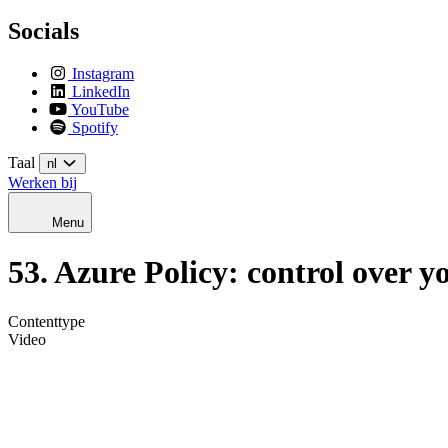
Socials
Instagram
LinkedIn
YouTube
Spotify
Taal
nl
Werken bij
Menu
53. Azure Policy: control over y
Contenttype
Video