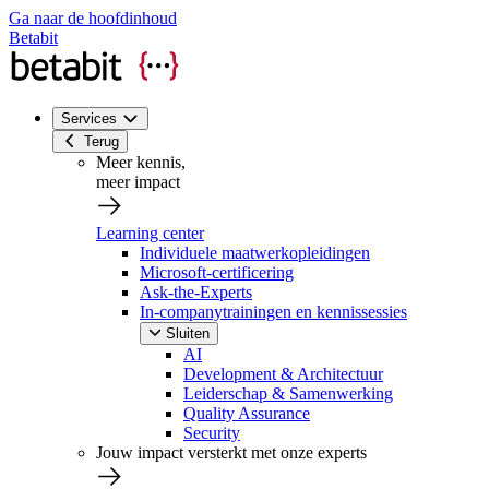
Ga naar de hoofdinhoud
Betabit
Services
Terug
Meer kennis,
meer impact
Learning center
Individuele maatwerkopleidingen
Microsoft-certificering
Ask-the-Experts
In-companytrainingen en kennissessies
Sluiten
AI
Development & Architectuur
Leiderschap & Samenwerking
Quality Assurance
Security
Jouw impact versterkt met onze experts