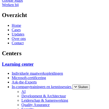
Google Maps
Werken bij
Overzicht
Home
Cases
Updates
Over ons
Contact
Centers
Learning center
Individuele maatwerkopleidingen
Microsoft-certificering
Ask-the-Experts
In-companytrainingen en kennissessies
Sluiten
AI
Development & Architectuur
Leiderschap & Samenwerking
Quality Assurance