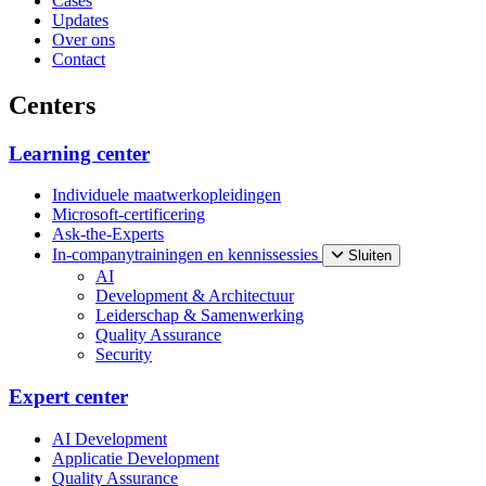
Cases
Updates
Over ons
Contact
Centers
Learning center
Individuele maatwerkopleidingen
Microsoft-certificering
Ask-the-Experts
In-companytrainingen en kennissessies
Sluiten
AI
Development & Architectuur
Leiderschap & Samenwerking
Quality Assurance
Security
Expert center
AI Development
Applicatie Development
Quality Assurance