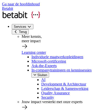
Ga naar de hoofdinhoud
Betabit
Services
Terug
Meer kennis,
meer impact
Learning center
Individuele maatwerkopleidingen
Microsoft-certificering
Ask-the-Experts
In-companytrainingen en kennissessies
Sluiten
AI
Development & Architectuur
Leiderschap & Samenwerking
Quality Assurance
Security
Jouw impact versterkt met onze experts