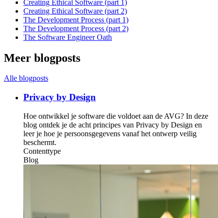
Creating Ethical Software (part 1)
Creating Ethical Software (part 2)
The Development Process (part 1)
The Development Process (part 2)
The Software Engineer Oath
Meer blogposts
Alle blogposts
Privacy by Design
Hoe ontwikkel je software die voldoet aan de AVG? In deze
blog ontdek je de acht principes van Privacy by Design en
leer je hoe je persoonsgegevens vanaf het ontwerp veilig
beschermt.
Contenttype
Blog