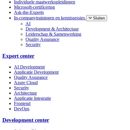
Individuele maatwerkopleidingen
Microsoft-certificering
Ask-the-Experts
In-companytrainingen en kennissessies
Sluiten
AI
Development & Architectuur
Leiderschap & Samenwerking
Quality Assurance
Security
Expert center
AI Development
Applicatie Development
Quality Assurance
Azure Cloud
Security
Architectuur
Applicatie Integratie
Frontend
DevOps
Development center