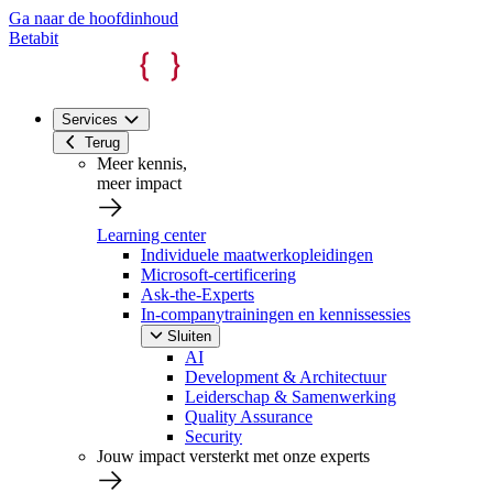
Ga naar de hoofdinhoud
Betabit
Services
Terug
Meer kennis,
meer impact
Learning center
Individuele maatwerkopleidingen
Microsoft-certificering
Ask-the-Experts
In-companytrainingen en kennissessies
Sluiten
AI
Development & Architectuur
Leiderschap & Samenwerking
Quality Assurance
Security
Jouw impact versterkt met onze experts