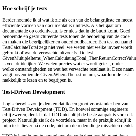
Hoe schrijf je tests
Eerder noemde ik al wat ik zie als een van de belangrijkste en meest
efficiënte vormen van documentatie: unittests. Als het gaat om
documentatie op codeniveau, is er niets dat in de buurt komt. Goed
benoemde en gestructureerde tests tonen de bedoeling van de code
en maken die begrijpelijker en onderhoudbaarder. Een test genaamd
TestCalculateTotal zegt niet veel: we weten niet welke invoer wordt
gebruikt of wat de verwachte uitvoer is. De test
GivenMultipleItems_WhenCalculatingTotal_ThenReturnCorrectValu
is veel duidelijker. We weten precies wat er wordt getest, onder
welke omstandigheden en wat het verwachte resultaat is. Deze naam
volgt bovendien de Given-When-Then-structuur, waardoor de test
makkelijk te lezen en te begrijpen is.
Test-Driven Development
Logischerwijs zou je denken dat ik een groot voorstander ben van
Test-Driven Development (TDD). En hoewel sommige engineers
erbij zweren, denk ik dat TDD niet altijd de beste aanpak is voor elk
project. Natuurlijk zie ik de voordelen, maar in de praktijk schrijf ik
mijn tests liever ná de code, niet om de reden die je misschien denkt.
TDD is handig om te garanderen dat code doet wat hij moet doen,