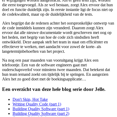
er wijzigingen worden aangebracht. Als er geen tests zijn, worden
die eerst toegevoegd. Als ze wel bestaan, zorgt Alex ervoor dat hun
doel en functie duidelijk zijn. In eerste instantie ligt de focus niet op
de codekwaliteit, maar op de duidelijkheid van de tests.
Alex begrijpt dat de redenen achter het oorspronkelijke ontwerp van
de code inmiddels kunnen zijn veranderd. Daarom zorgt Alex
ervoor dat alle nieuwe documentatie wordt geschreven met oog op
het heden, met begrip van hoe de code zich sindsdien heeft
ontwikkeld. Deze aanpak stelt het team in staat om efficiënter en
effectiever te werken, met aandacht voor zowel de korte- als
langetermijnbehoeften van het project.
Na nog een paar maanden van vooruitgang krijgt Alex een
telefoontje. Een van de software engineers gaat met
ouderschapsverlof voor minstens twee maanden. Dat betekent dat
hun team iemand zoekt om tijdelijk bij te springen. En aangezien
Alex het zo goed doet met de boekingsapplicatie…
Een overzicht van deze hele blog serie door Jelle.
Don't Skip, Hot Take
Writing Quality Code (part 1)
Building Quality Software (part 1)
Building Quality Software (part 2)