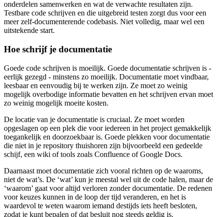
onderdelen samenwerken en wat de verwachte resultaten zijn.
Testbare code schrijven en die uitgebreid testen zorgt dus voor een
meer zelf-documenterende codebasis. Niet volledig, maar wel een
uitstekende start.
Hoe schrijf je documentatie
Goede code schrijven is moeilijk. Goede documentatie schrijven is -
eerlijk gezegd - minstens zo moeilijk. Documentatie moet vindbaar,
leesbaar en eenvoudig bij te werken zijn. Ze moet zo weinig
mogelijk overbodige informatie bevatten en het schrijven ervan moet
zo weinig mogelijk moeite kosten.
De locatie van je documentatie is cruciaal. Ze moet worden
opgeslagen op een plek die voor iedereen in het project gemakkelijk
toegankelijk en doorzoekbaar is. Goede plekken voor documentatie
die niet in je repository thuishoren zijn bijvoorbeeld een gedeelde
schijf, een wiki of tools zoals Confluence of Google Docs.
Daarnaast moet documentatie zich vooral richten op de waaroms,
niet de wat’s. De ‘wat’ kun je meestal wel uit de code halen, maar de
‘waarom’ gaat voor altijd verloren zonder documentatie. De redenen
voor keuzes kunnen in de loop der tijd veranderen, en het is
waardevol te weten waarom iemand destijds iets heeft besloten,
zodat je kunt bepalen of dat besluit nog steeds geldig is.