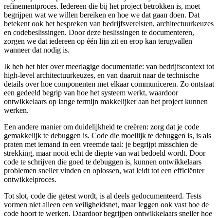
refinementproces. Iedereen die bij het project betrokken is, moet
begrijpen wat we willen bereiken en hoe we dat gaan doen. Dat
betekent ook het bespreken van bedrijfsvereisten, architectuurkeuzes
en codebeslissingen. Door deze beslissingen te documenteren,
zorgen we dat iedereen op één lijn zit en erop kan terugvallen
wanneer dat nodig is.
Ik heb het hier over meerlagige documentatie: van bedrijfscontext tot
high-level architectuurkeuzes, en van daaruit naar de technische
details over hoe componenten met elkaar communiceren. Zo ontstaat
een gedeeld begrip van hoe het systeem werkt, waardoor
ontwikkelaars op lange termijn makkelijker aan het project kunnen
werken.
Een andere manier om duidelijkheid te creëren: zorg dat je code
gemakkelijk te debuggen is. Code die moeilijk te debuggen is, is als
praten met iemand in een vreemde taal: je begrijpt misschien de
strekking, maar nooit echt de diepte van wat bedoeld wordt. Door
code te schrijven die goed te debuggen is, kunnen ontwikkelaars
problemen sneller vinden en oplossen, wat leidt tot een efficiënter
ontwikkelproces.
Tot slot, code die getest wordt, is al deels gedocumenteerd. Tests
vormen niet alleen een veiligheidsnet, maar leggen ook vast hoe de
code hoort te werken. Daardoor begrijpen ontwikkelaars sneller hoe