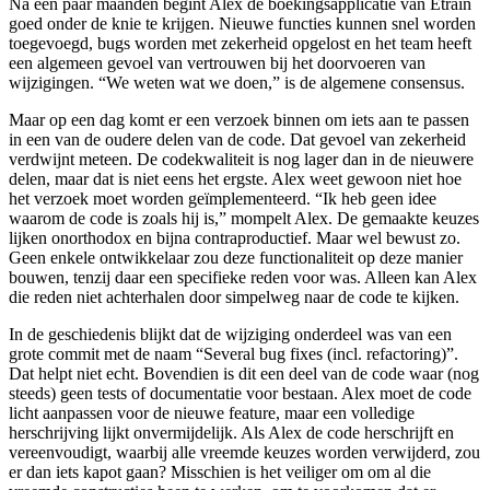
Na een paar maanden begint Alex de boekingsapplicatie van Etrain
goed onder de knie te krijgen. Nieuwe functies kunnen snel worden
toegevoegd, bugs worden met zekerheid opgelost en het team heeft
een algemeen gevoel van vertrouwen bij het doorvoeren van
wijzigingen. “We weten wat we doen,” is de algemene consensus.
Maar op een dag komt er een verzoek binnen om iets aan te passen
in een van de oudere delen van de code. Dat gevoel van zekerheid
verdwijnt meteen. De codekwaliteit is nog lager dan in de nieuwere
delen, maar dat is niet eens het ergste. Alex weet gewoon niet hoe
het verzoek moet worden geïmplementeerd. “Ik heb geen idee
waarom de code is zoals hij is,” mompelt Alex. De gemaakte keuzes
lijken onorthodox en bijna contraproductief. Maar wel bewust zo.
Geen enkele ontwikkelaar zou deze functionaliteit op deze manier
bouwen, tenzij daar een specifieke reden voor was. Alleen kan Alex
die reden niet achterhalen door simpelweg naar de code te kijken.
In de geschiedenis blijkt dat de wijziging onderdeel was van een
grote commit met de naam “Several bug fixes (incl. refactoring)”.
Dat helpt niet echt. Bovendien is dit een deel van de code waar (nog
steeds) geen tests of documentatie voor bestaan. Alex moet de code
licht aanpassen voor de nieuwe feature, maar een volledige
herschrijving lijkt onvermijdelijk. Als Alex de code herschrijft en
vereenvoudigt, waarbij alle vreemde keuzes worden verwijderd, zou
er dan iets kapot gaan? Misschien is het veiliger om om al die