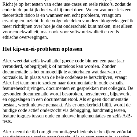
Richt je op het testen van echte use-cases en reële risico’s, zodat de
code in de praktijk doet wat hij moet doen. Weten wanneer iets een
theoretisch risico is en wanneer een echt probleem, vraagt om
ervaring en inzicht. In de volgende delen van deze blogreeks geef ik
meer richtlijnen over hoe je dat onderscheid kunt maken, niet alleen
voor codekwaliteit, maar ook voor softwarekwaliteit en zelfs
ethische overwegingen.
Het kip-en-ei-probleem oplossen
Alex weet dat zelfs kwalitatief goede code binnen een paar jaar
verouderd, onbegrijpelijk of nutteloos kan worden. Zonder
documentatie is het onmogelijk te achterhalen wat daarvan de
oorzaak is. In plaats van de hele codebase te herschrijven, vraagt
Alex het team om te zoeken naar documentatie in oude e-mails,
featurebeschrijvingen, documenten en gesprekken met collega’s. De
gevonden documentatie wordt besproken, herschreven, bijgewerkt
en opgeslagen in een documentatietool. Als er geen documentatie
bestaat, wordt nieuwe gemaakt. Als er onzekerheid blijft, wordt de
huidige code actief onderzocht via debugging, handmatig testen,
feature toggles tussen oude en nieuwe implementaties en zelfs A/B-
tests.
Alex neemt de tijd om git commit-geschiedenis te bekijken vóórdat