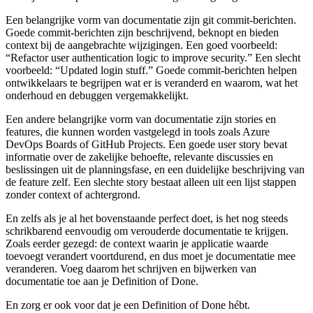
Een belangrijke vorm van documentatie zijn git commit-berichten.
Goede commit-berichten zijn beschrijvend, beknopt en bieden
context bij de aangebrachte wijzigingen. Een goed voorbeeld:
“Refactor user authentication logic to improve security.” Een slecht
voorbeeld: “Updated login stuff.” Goede commit-berichten helpen
ontwikkelaars te begrijpen wat er is veranderd en waarom, wat het
onderhoud en debuggen vergemakkelijkt.
Een andere belangrijke vorm van documentatie zijn stories en
features, die kunnen worden vastgelegd in tools zoals Azure
DevOps Boards of GitHub Projects. Een goede user story bevat
informatie over de zakelijke behoefte, relevante discussies en
beslissingen uit de planningsfase, en een duidelijke beschrijving van
de feature zelf. Een slechte story bestaat alleen uit een lijst stappen
zonder context of achtergrond.
En zelfs als je al het bovenstaande perfect doet, is het nog steeds
schrikbarend eenvoudig om verouderde documentatie te krijgen.
Zoals eerder gezegd: de context waarin je applicatie waarde
toevoegt verandert voortdurend, en dus moet je documentatie mee
veranderen. Voeg daarom het schrijven en bijwerken van
documentatie toe aan je Definition of Done.
En zorg er ook voor dat je een Definition of Done hébt.