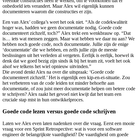
vreemde constructies heen te werken, om te voorkomen dat er
onbedoeld iets verandert. Maar Alex wil eigenlijk kunnen
documenteren waarom die constructies er zijn.
Een van Alex’ collega’s weet het ook niet. “Als de codekwaliteit
hoger was, hadden we geen documentatie nodig. Goede code
documenteert zichzelf, toch?” Alex trekt een wenkbrauw op. “Dat
is… iets wat mensen zeggen. Maar wat hebben we daar nu aan? We
hebben noch goede code, noch documentatie. Jullie zijn de enige
‘documentatie’ die we hebben, en zelfs jullie zijn de meeste
beslissingen uit het verleden al vergeten. Eerlijk is eerlijk, hoewel ik
denk dat we goed bezig zijn sinds ik bij het team zit, voelt het ook
alsof we telkens het wiel opnieuw uitvinden.”
Die avond denkt Alex na over die uitspraak: ‘Goede code
documenteert zichzelf.’ Het is eigenlijk een kip-en-ei-situatie. Zou
het verbeteren van de code leiden tot minder behoefte aan
documentatie, of zou juist meer documentatie helpen om betere code
te schrijven? Alex raakt het gevoel niet kwijt dat het team een
cruciale stap mist in hun ontwikkelproces.
Goede code lezen versus goede code schrijven
Laten we Alex even laten nadenken over die vraag. Eerst een mooie
vraag voor een Sprint Retrospective: wat is voor een software
engineer de belangrijkste vaardigheid? De vaardigheid om goede