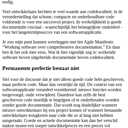
nodig.
Veel ontwikkelaars hechten te veel waarde aan codekwaliteit, in de
veronderstelling dat schone, compacte en onderhoudbare code
voldoende is voor een succesvol project. In werkelijkheid is goede
documentatie cruciaal - waarschijnlijk het belangrijkste onderdeel -
voor het langetermijnsucces van een softwareapplicatie.
Je zou mijn punt kunnen weerleggen met het Agile Manifesto:
“Working software over comprehensive documentation.” En daar
ben ik het ook mee eens. Wat ik hier eigenlijk zeg is: werkende
software boven uitgebreide documentatie boven codekwaliteit.
Permanente perfectie bestaat niet
Stel voor de discussie dat je niet alleen goede code hebt geschreven,
maar perfecte code. Maar dan verstrijkt de tijd. De context van een
softwareapplicatie verandert voortdurend: nieuwe functies worden
toegevoegd, oude verwijderd. Daardoor kan zelfs de best
geschreven code moeilijk te begrijpen of te onderhouden worden
zonder goede documentatie. Dat wordt nog duidelijker wanneer
nieuwe ontwikkelaars bij een project komen of wanneer bestaande
ontwikkelaars terugkeren naar code die ze al lang niet hebben
aangeraakt. Goede en actuele documentatie kan dan het verschil
maken tussen een soepel ontwikkelproces en een proces vol