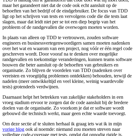
maar het garandeert niet dat de code ook echt aansluit op de
behoeften van het bedrijf of de eindgebruiker. De focus van TDD
ligt op het schrijven van tests en vervolgens code die die tests laat
slagen, maar dat leidt niet per se tot een diep begrip van het
probleem of de randgevallen die overwogen moeten worden.
In plaats van alleen op TDD te vertrouwen, zouden software
engineers en businessvertegenwoordigers samen moeten nadenken
over het wat en waarom van een project, nog vóór er één regel code
geschreven wordt. Door vooraf na te denken over mogelijke
randgevallen en toekomstige veranderingen, kunnen teams software
bouwen die beter aansluit op de behoeften van gebruikers en
organisatie. Zo blijven de voordelen van TDD (nadenken over
vereisten en vroegtijdig problemen ontdekken) behouden, terwijl de
nadelen (meer ontwikkeltijd en veel kleine, weinig waardevolle
tests) grotendeels verdwijnen.
Daarnaast helpt het betrekken van zakelijke stakeholders in een
vroeg stadium ervoor te zorgen dat de code aansluit bij de bredere
doelen van de organisatie. Zo voorkom je dat er software wordt
gebouwd die technisch werkt, maar geen echte waarde toevoegt.
Om deze sectie af te sluiten herhaal ik graag iets wat ik in mijn
vorige blog
ook al noemde: niemand zou moeten streven naar
volledige code-coverage met tests, omdat dat onnodig rigide is.