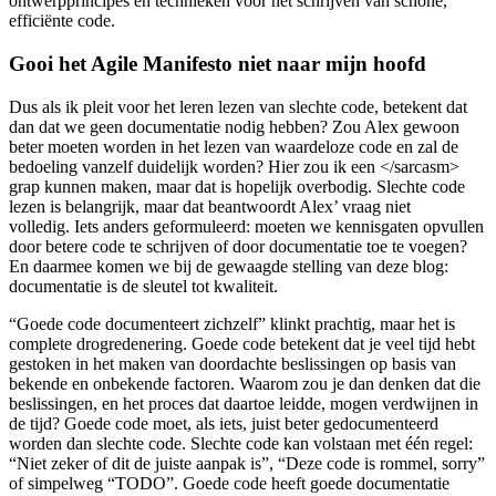
ontwerpprincipes en technieken voor het schrijven van schone,
efficiënte code.
Gooi het Agile Manifesto niet naar mijn hoofd
Dus als ik pleit voor het leren lezen van slechte code, betekent dat
dan dat we geen documentatie nodig hebben? Zou Alex gewoon
beter moeten worden in het lezen van waardeloze code en zal de
bedoeling vanzelf duidelijk worden? Hier zou ik een </sarcasm>
grap kunnen maken, maar dat is hopelijk overbodig. Slechte code
lezen is belangrijk, maar dat beantwoordt Alex’ vraag niet
volledig. Iets anders geformuleerd: moeten we kennisgaten opvullen
door betere code te schrijven of door documentatie toe te voegen?
En daarmee komen we bij de gewaagde stelling van deze blog:
documentatie is de sleutel tot kwaliteit.
“Goede code documenteert zichzelf” klinkt prachtig, maar het is
complete drogredenering. Goede code betekent dat je veel tijd hebt
gestoken in het maken van doordachte beslissingen op basis van
bekende en onbekende factoren. Waarom zou je dan denken dat die
beslissingen, en het proces dat daartoe leidde, mogen verdwijnen in
de tijd? Goede code moet, als iets, juist beter gedocumenteerd
worden dan slechte code. Slechte code kan volstaan met één regel:
“Niet zeker of dit de juiste aanpak is”, “Deze code is rommel, sorry”
of simpelweg “TODO”. Goede code heeft goede documentatie